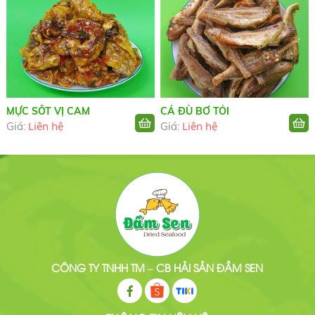
MỰC SỐT VỊ CAM
CÁ ĐÙ BƠ TỎI
Liên hệ
Liên hệ
Giá:
Giá:
CÔNG TY TNHH TM – CB HẢI SẢN ĐẦM SEN