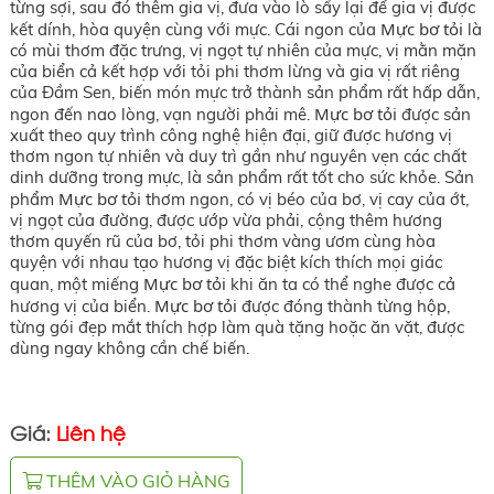
từng sợi, sau đó thêm gia vị, đưa vào lò sấy lại để gia vị được
Mực bơ tỏi
kết dính, hòa quyện cùng với mực. Cái ngon của
là
có mùi thơm đặc trưng, vị ngọt tự nhiên của mực, vị mằn mặn
của biển cả kết hợp với tỏi phi thơm lừng và gia vị rất riêng
của Đầm Sen, biến món mực trở thành sản phẩm rất hấp dẫn,
Mực bơ tỏi
ngon đến nao lòng, vạn người phải mê.
được sản
xuất theo quy trình công nghệ hiện đại, giữ được hương vị
thơm ngon tự nhiên và duy trì gần như nguyên vẹn các chất
dinh dưỡng trong mực, là sản phẩm rất tốt cho sức khỏe. Sản
Mực bơ tỏi
phẩm
thơm ngon, có vị béo của bơ, vị cay của ớt,
vị ngọt của đường, được ướp vừa phải, cộng thêm hương
thơm quyến rũ của bơ, tỏi phi thơm vàng ươm cùng hòa
quyện với nhau tạo hương vị đặc biệt kích thích mọi giác
Mực bơ tỏi
quan, một miếng
khi ăn ta có thể nghe được cả
Mực bơ tỏi
hương vị của biển.
được đóng thành từng hộp,
từng gói đẹp mắt thích hợp làm quà tặng hoặc ăn vặt, được
dùng ngay không cần chế biến.
Giá:
Liên hệ
THÊM VÀO GIỎ HÀNG