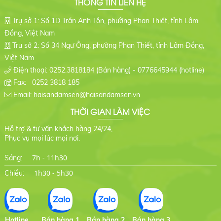
THÔNG TIN LIÊN HỆ
Trụ sở 1: Số 1D Trần Anh Tôn, phường Phan Thiết, tỉnh Lâm
Đồng, Việt Nam
Trụ sở 2: Số 34 Ngư Ông, phường Phan Thiết, tỉnh Lâm Đồng,
Việt Nam
Điện thoại: 0252.3818184 (Bán hàng) - 0776645944 (hotline)
Fax: 0252 3818 185
Email: haisandamsen@haisandamsen.vn
THỜI GIAN LÀM VIỆC
Hỗ trợ & tư vấn khách hàng 24/24,
Phục vụ mọi lúc mọi nơi.
7h - 11h30
Sáng:
1h30 - 5h30
Chiều:
Hotline
Bán hàng 1
Bán hàng 2
Bán hàng 3