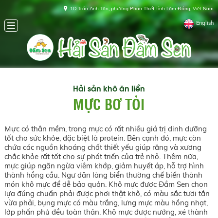
1D Trần Anh Tôn, phường Phan Thiết tỉnh Lâm Đồng, Việt Nam
English
Hải sản khô ăn liền
MỰC BƠ TỎI
Mực
có thân mềm, trong mực có rất nhiều giá trị dinh dưỡng
tốt cho sức khỏe, đặc biệt là protein. Bên cạnh đó, mực còn
chứa các nguồn khoáng chất thiết yếu giúp răng và xương
chắc khỏe rất tốt cho sự phát triển của trẻ nhỏ. Thêm nữa,
mực giúp ngăn ngừa viêm khớp, giảm huyết áp, hỗ trợ hình
thành hồng cầu. Ngư dân làng biển thường chế biến thành
món khô mực để dễ bảo quản. Khô mực được Đầm Sen chọn
lựa đúng chuẩn phải được phơi thật khô, có màu sắc tươi tắn
vừa phải, bụng mực có màu trắng, lưng mực màu hồng nhạt,
lớp phấn phủ đều toàn thân. Khô mực được nướng, xé thành