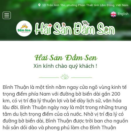
1D Trần Anh Tôn, phường Phan Thiết tỉnh Lâm Đồng, Việt Nam
English
Hải Sản Đầm Sen
Xin kính chào quý khách !
Bình Thuận là một tỉnh nằm ngay cửa ngõ vùng kinh tế
trọng điểm phía Nam với đường bờ biển dài gần 200
km, có vị trí địa lý thuận lợi và bề dày lịch sử, văn hóa
lâu đời. Bình Thuận ngày nay là một trong những trung
tâm du lịch trọng điểm của cả nước. Nhờ vị trí địa lý có
đường bờ biển dài, Bình Thuận được trời ban cho nguồn
hải sản dồi dào và phong phú làm cho Bình Thuận