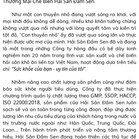
Thương Mại Chế Biến Hải Sản Đầm Sen
.
Như một con thuyền nhỏ đang vượt sóng ra khơi, với
mọi khởi đầu không dễ dàng, nhiều khó khăn tưởng chừng
không vượt qua nổi nhưng với lòng quyết tâm và kiên trì
tột độ, “Con thuyền nhỏ” ấy đã vượt qua sóng lớn và thực
hiện được ước mơ của mình. Hải Sản Đầm Sen đã và đang
là một trong những Công ty hàng đầu có bề dày kinh
nghiệm hơn 20 năm trong lĩnh vực sản xuất và chế biến
hải sản khô ăn liền tại Việt Nam, hoạt động dựa trên tiêu
“Sức khỏe của bạn - uy tín của tôi”
chí:
.
Nhằm nâng cao chất lượng sản phẩm cũng như đảm
bảo sức khỏe người tiêu dùng, Công ty đã thực hiện
GMP, SSOP, HACCP,
chương trình quản lý chất lượng theo
ISO 22000:2018
, sản phẩm của Hải Sản Đầm Sen luôn
sạch sẽ và an toàn trong từng công đoạn, đáp ứng được
lượng lớn nhu cầu tiêu dùng của khách hàng trong nước và
thị trường nước ngoài như: Hàn Quốc, Trung Quốc, Đài
Loan… Trên hành trình phát triển và nâng tầm thương
hiệu, Hải Sản Đầm Sen đang hoàn thiện các thủ tục để