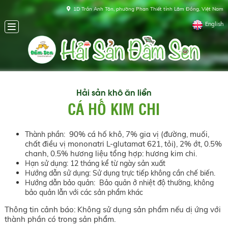
1D Trần Anh Tôn, phường Phan Thiết tỉnh Lâm Đồng, Việt Nam
English
Hải sản khô ăn liền
CÁ HỐ KIM CHI
90% cá hố khô, 7% gia vị (đường, muối,
Thành phần:
chất điều vị mononatri L-glutamat 621, tỏi), 2% ớt, 0.5%
chanh, 0.5% hương liệu tổng hợp: hương kim chi.
Hạn sử dụng: 12 tháng kể từ ngày sản xuất
Hướng dẫn sử dụng: Sử dụng trực tiếp không cần chế biến.
Hướng dẫn bảo quản: Bảo quản ở nhiệt độ thường, không
bảo quản lẫn với các sản phẩm khác
Thông tin cảnh báo: Không sử dụng sản phẩm nếu dị ứng với
thành phần có trong sản phẩm.