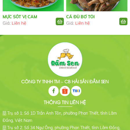
MỰC SỐT VỊ CAM
CÁ ĐÙ BƠ TỎI
Liên hệ
Liên hệ
Giá:
Giá:
CÔNG TY TNHH TM – CB HẢI SẢN ĐẦM SEN
THÔNG TIN LIÊN HỆ
Trụ sở 1: Số 1D Trần Anh Tôn, phường Phan Thiết, tỉnh Lâm
Đồng, Việt Nam
Trụ sở 2: Số 34 Ngư Ông, phường Phan Thiết, tỉnh Lâm Đồng,