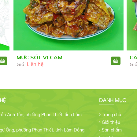
MỰC SỐT VỊ CAM
CÁ
Liên hệ
Giá:
Gi
 HỆ
DANH MỤC
rần Anh Tôn, phường Phan Thiết, tỉnh Lâm
Trang chủ
Giới thiệu
Ngư Ông, phường Phan Thiết, tỉnh Lâm Đồng,
Sản phẩm