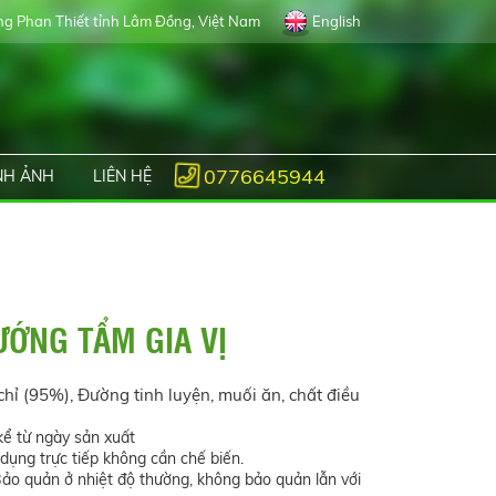
g Phan Thiết tỉnh Lâm Đồng, Việt Nam
English
0776645944
NH ẢNH
LIÊN HỆ
ƯỚNG TẨM GIA VỊ
hỉ (95%), Đường tinh luyện, muối ăn, chất điều
kể từ ngày sản xuất
ụng trực tiếp không cần chế biến.
o quản ở nhiệt độ thường, không bảo quản lẫn với