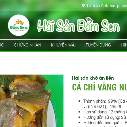
1D Trần Anh Tôn, phườn
ỨC
CHỨNG NHẬN
KHUYẾN MÃI
TUYỂN DỤNG
HÌ
Hải sản khô ăn liền
CÁ CHỈ VÀNG N
99% [Cá c
Thành phần:
vị (INS 621)], 1% ớt.
Hạn sử dụng: 12 tháng 
Hướng dẫn sử dụng: Sử d
Hướng dẫn bảo quản: Bả