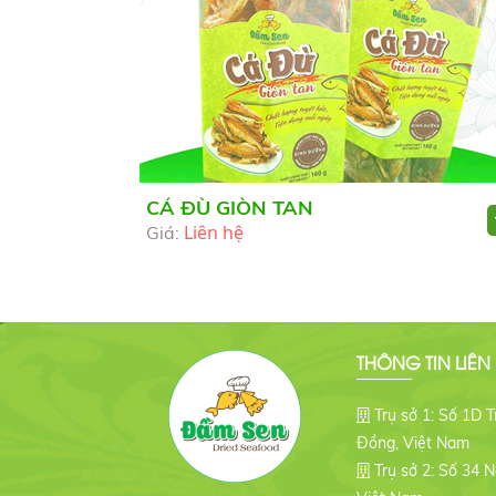
CÁ ĐÙ GIÒN TAN
Liên hệ
Giá:
THÔNG TIN LIÊN
Trụ sở 1: Số 1D T
Đồng, Việt Nam
Trụ sở 2: Số 34 