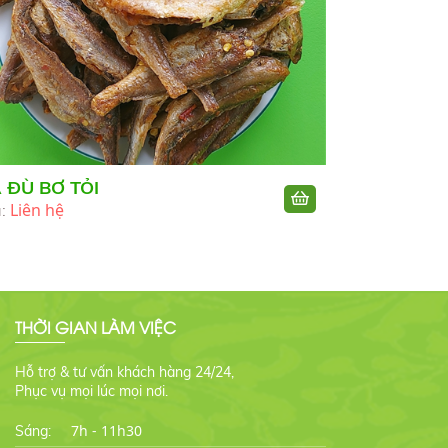
 ĐÙ BƠ TỎI
Liên hệ
á:
THỜI GIAN LÀM VIỆC
Hỗ trợ & tư vấn khách hàng 24/24,
Phục vụ mọi lúc mọi nơi.
7h - 11h30
Sáng: