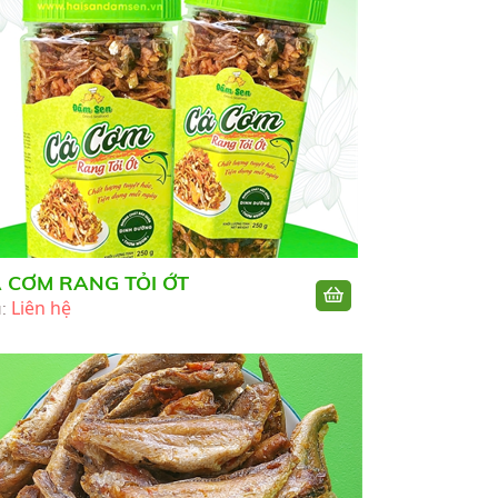
 CƠM RANG TỎI ỚT
Liên hệ
á: